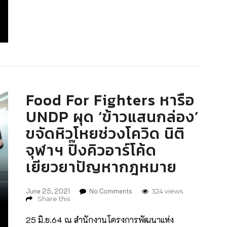
Chula Zero Waste ให้บรรลุเป้าหมาย SDG 12
และมีผู้ต้องถูกกักตัวได้รับความเดือดร้อนเป็นแรม
แผนการบริโภคและการผลิตที่ยั่งยืนตามที่ได้รับคำ
เดือน จึงทำให้หลายฝ่ายจำต้องยื่นมือเข้ามาให้ความ
แนะนำจากสำนักงานโครงการพัฒนาแห่ง
ช่วยเหลืออย่างต่อเนื่อง รวมถึงภารกิจ “ข้าวแสน
สหประชาชาติ (UNDP) นายกอปร ลิ้มสุวรรณ
กล่อง” โดยเครือข่าย Food For Fighters ที่ได้ร่วมส่ง
หัวหน้าภารกิจการจัดการสิ่งแวดล้อม สำนักบริหาร
อาหารกล่องและถุงยังชีพอุ้มกว่า 40 ชุมชนรอบ
ระบบกายภาพ จุฬาฯ กล่าวว่า “Food For Fighters
บริเวณนี้ เมื่อสถานการณ์ยังคงไม่สู้ดีและยังไม่มีทีท่า
ดำเนินภารกิจข้าวแสนกล่องโดยใส่ใจเรื่องสิ่ง
ว่าจะจบลงได้ในเร็ววัน ยิ่งนานวันคนที่ต้องการความ
แวดล้อมดีอยู่แล้ว ดังจะเห็นได้จากการขอความร่วม
ช่วยเหลือยิ่งมากขึ้นคล้ายการเติมเกลือลงใน
Food For Fighters หารือ
มือให้ผู้บริจาคอาหารกล่องเลือกใช้วัสดุรักษ์โลกอย่าง
มหาสมุทร แม้ทุกงานเลี้ยงย่อมมีวันเลิกรา แต่ความ
UNDP ผุด ‘ข้าวแสนกล่อง’
กล่องกระดาษ กล่องไบโอพลาสติก เป็นบรรจุภัณฑ์
หิวโหยของคนต้องกักตัวในชุมชนคลองเตยยังไม่ลด
ขจัดหิวโหยช่วงโควิด นิติ
หลีกเลี่ยงการใช้กล่องโฟม และรณรงค์ไม่ใส่ช้อน
ลง ท่าทีและเรื่องราวที่ครูประทีปได้ส่งผ่านการพูดคุย
พลาสติกในกล่องข้าวเพราะผู้กักตัวที่บ้านมีช้อนส้อม
กับเราในวันนี้จึงตอกย้ำว่า “ข้าวแสนกล่อง” ที่ส่งข้าว
จุฬาฯ ปิ๊งคิวอาร์โค้ด
อยู่แล้ว ทำให้ลดใช้ช้อนพลาสสิกไปได้นับแสนคัน
ให้ชุมชนไปแล้วเกือบ 2 แสนกล่องนั้น ยังยุติภารกิจ
เยียวยาปัญหากฎหมาย
และที่น่าประทับใจคืออาหารที่นำส่งให้กับแพทย์
ไม่ได้แม้จะเคยขยายเวลาเปิดรับบริจาคมาแล้วครั้ง
พยาบาลที่ รพ.สนามนั้น จะใช้ปิ่นโตที่สามารถล้าง
หนึ่ง แต่ สนจ. […]
ทำความสะอาดและนำกลับมาใช้ใหม่ได้ นอกจากนี้
June 25, 2021
No Comments
324 views
Share this
ยังมีความพิเศษที่ถุงยังชีพที่นี่ใช้ถุงพลาสติกจากมัน
สำปะหลังที่ย่อยสลายได้ตามธรรมชาติ แต่อย่างไรก็ดี
25 มิ.ย.64 ณ สำนักงานโครงการพัฒนาแห่ง
อยากฝากให้ผู้ดำเนินโครงการติดตามและให้ความรู้