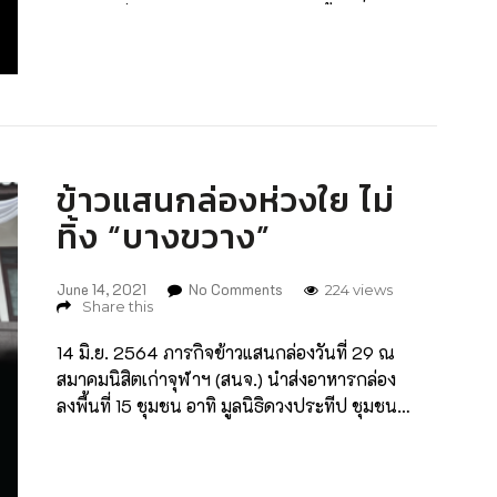
ประเทศเริ่มให้วัคซีนกับประชาชนมาตั้งแต่ช่วงต้นปี
ที่ผ่านมา จนเริ่มกลับมา “ถอดแมสก์” ใช้ชีวิตได้อย่าง
ปกติ แต่สำหรับประเทศไทยที่เพิ่งเริ่มฉีดวัคซีนให้กับ
กลุ่มเสี่ยงต่าง ๆ ทั้งกลุ่มผู้สูงอายุและกลุ่มผู้ป่วยโรค
เรื้อรังที่ไม่ติดต่อ (NCDs : Non-Communicable
diseases) ประกอบด้วย ผู้ป่วยโรคทางเดินหายใจ
เรื้อรัง (COPD) โรคหัวใจและหลอดเลือด โรคไตวาย
ข้าวแสนกล่องห่วงใย ไม่
เรื้อรัง โรคหลอดเลือดสมอง โรคอ้วน โรคมะเร็ง โรค
ทิ้ง “บางขวาง”
ความดันโลหิตสูง และโรคเบาหวาน ที่หากติดเชื้อ
โคโรนาไวรัสขึ้นมาอาจพบภาวะแทรกซ้อนที่รุนแรง
กว่าคนปกติ เฉกเช่นเดียวกับ “ผู้มีเชื้อ HIV” (Human
June 14, 2021
No Comments
224 views
Share this
Immunodeficiency Virus) ผู้ช่วยศาสตราจารย์ นาย
แพทย์โอภาส พุทธเจริญ รักษาการรองผู้อำนวยการ
14 มิ.ย. 2564 ภารกิจข้าวแสนกล่องวันที่ 29 ณ
ศูนย์วิจัยโรคเอดส์ และหัวหน้าศูนย์โรคอุบัติใหม่ทาง
สมาคมนิสิตเก่าจุฬาฯ (สนจ.) นำส่งอาหารกล่อง
คลินิก โรงพยาบาลจุฬาลงกรณ์ สภากาชาดไทย เปิด
ลงพื้นที่ 15 ชุมชน อาทิ มูลนิธิดวงประทีป ชุมชน
เผยกับ The Sharpener ในประเด็นสำคัญสะท้อนการ
เย็นอากาศ ชุมชนโค้งรถไฟยมราช ชุมชนกุหลาบ
ใช้ชีวิตของผู้อยู่ร่วมกับเชื้อ HIV (PLWH) ในช่วงโค
แดง ชุมชนมหานาควัดแคนางเลิ้ง ไม่เพียงแต่ชุมชน
วิด-19 ไว้ในหลายประเด็น New Normal New Safe
แออัดเท่านั้น แต่เครือข่าย Food For Fighters ยังส่ง
Sex นายแพทย์โอภาส เปิดบทสนทนากับเราโดย