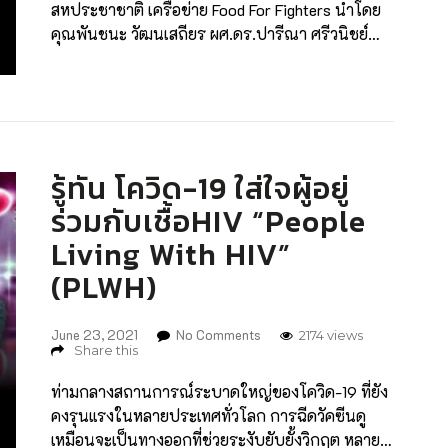
สหประชาชาติ เครือข่าย Food For Fighters นำโดย
เรื่องการจัดการขยะในชุมชนอย่างถูกต้องตามหลัก
คุณพันชนะ วัฒนเสถียร ผศ.ดร.ปารีณา ศรีวนิชย์
รีไซเคิล เพื่อปลูกฝังจิตสำนึกรักษ์สิ่งแวดล้อมควบคู่
คณบดีคณะนิติศาสตร์ จุฬาลงกรณ์มหาวิทยาลัย คุณ
กันไปด้วย” การดำเนินภารกิจวันที่ 42 ของศูนย์ ได้
อธิศีล ธัญญ์ ณ ป้อมเพชร ผู้ก่อตั้ง The Sharpener
รับบริจาคอาหารทั้งสิ้น 3,448 กล่อง จากผู้มีจิต
และ กรรมการอำนวยการสมาคมนิสิตเก่า
ศรัทธา อาทิ สมาคมนิสิตเก่าวิทยาศาสตร์ คุณธิติมา
จุฬาลงกรณ์มหาวิทยาลัย ในพระบรมราชูปถัมภ์
[…]
(สนจ.) คุณปิยาภรณ์ แสนโกศิก ผู้ก่อตั้ง บริษัท ทีพี
รู้ทัน โควิด-19 ใส่ใจผู้อยู่
เอ็น โกลบอล จำกัด และคุณอแมนด้า ชาลิสา ออบดัม
มิสยูนิเวิร์สไทยแลนด์ 2563 เข้าพบ นายเรอโน เม
ร่วมกับเชื้อHIV “People
แยร์ ผู้แทนโครงการพัฒนาแห่งสหประชาชาติประจำ
Living With HIV”
ประเทศไทย เพื่อรายงานผลการดำเนินโครงการ
Food For Fighters ปีที่ 2 พร้อมหารือแนวทางความ
(PLWH)
ร่วมมือให้บรรลุเป้าหมายการพัฒนาที่ยั่งยืนของ
องค์การสหประชาชาติ (The Sustainability
June 23, 2021
No Comments
2174 views
Developmdent Goals : SDG) เป้าหมายที่ […]
Share this
ท่ามกลางสถานการณ์ระบาดใหญ่ของโควิด-19 ที่ยัง
คงรุนแรงในหลายประเทศทั่วโลก การฉีดวัคซีนดู
เหมือนจะเป็นทางออกที่ช่วยระงับยับยั้งวิกฤต หลาย