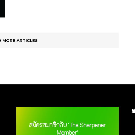
อาหารให้ทีมบุคลากรทางการแพทย์ ณ รพ.สนาม
อรรถาธิบายสภาพความจริงอีกด้านของกลุ่ม PLWH
เรือนจำกลางบางขวาง นนทบุรี เป็นครั้งที่ 18 นับรวม
ที่อาศัยอยู่ในเมืองหลวงในห้วงช่วงเวลาที่โควิดระบาด
ได้กว่า 1,200 กล่องแล้ว เพื่อเป็นกำลังใจให้ต่อสู้
หนักเช่นนี้ “การรณรงค์ของหน่วยงานรัฐให้รักษา
คลี่คลายคลัสเตอร์ใหญ่ที่มีผู้ต้องขังติดเชื้อนับพันราย
ระยะห่างทางสังคม […]
วันนี้ มีผู้มีจิตศรัทธาทยอยส่งอาหารกล่องเข้ามาตลอด
ทั้งวันรวมทั้งสิ้น 5,190 กล่อง โดยเป็นการไฟฟ้า
 MORE ARTICLES
นครหลวง SEA (Thailand) สมาคมนิสิตเก่าพาณิช
ยศาสตร์และการบัญชี จุฬาฯ สมาคมนิสิตเก่าอักษร
ศาสตร์ จุฬาฯ และคณาจารย์และบุคลากรคณะอักษร
ศาสตร์ จุฬาฯ ส่งอาหารเข้ามาอย่างต่อเนื่อง นอกจาก
นี้ยังมีเหล่าเชฟมิเชลินสตาร์ ได้แก่ เชฟแอนดี้ ยังเอกส
กุล เชฟหนุ่ม ธนินทร จันทรวรรณ เชฟส้ม จุฑามาศ
[…]
T
สมัครสมาชิกกับ 'The Sharpener
Member'