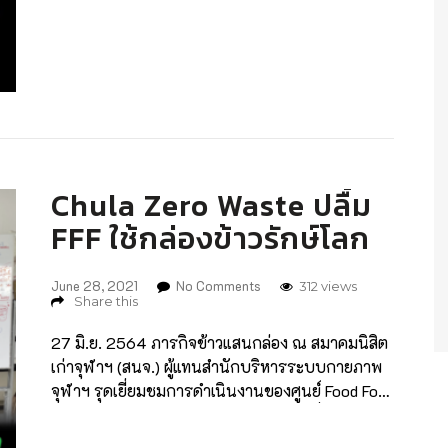
2521 ออกนอกชุมชนคลองเตยในยามนี้ การปรากฏ
ตัวของครูประทีปในวัน MOVE ON FIGHTERS ของ
เครือข่าย Food For Fighters ที่สมาคมนิสิตเก่า
จุฬาลงกรณ์มหาวิทยาลัย ในพระบรมราชูปถัมภ์
(สนจ.) เมื่อวันที่ 29 มิถุนายนที่ผ่านมา จึงเปี่ยมไป
ด้วยความหมายที่ซ่อนนัยสำคัญไว้มากมาย ด้วย
บทบาทตลอดสี่สิบกว่าปีของครูประทีปและมูลนิธิดวง
ประทีปที่อยู่ดูแลสารทุกข์สุกดิบคนคลองเตยจนรู้จัก
Chula Zero Waste ปลื้ม
พื้นที่นี้ดีกว่าใคร ทำให้ที่นี่เป็นศูนย์กลางชุมชนรับ
แจ้งข้อมูลคนติดโควิด-19 และเป็นกุญแจดอกสำคัญ
FFF ใช้กล่องข้าวรักษ์โลก
ช่วยประสานหน่วยงานที่เกี่ยวข้องเข้ามารับตัวไป
รักษา รวมถึงดูแลด้านสาธารณสุขลงไปช่วยพ่นยาฆ่า
June 28, 2021
No Comments
312 views
เชื้อถึงในบ้านที่มีผู้ติดเชื้อ นำข้าวปลาอาหารไปให้
Share this
ญาติพี่น้องของผู้ติดเชื้อเมื่อต้องกักตัว โดยเชื่อว่ากา
27 มิ.ย. 2564 ภารกิจข้าวแสนกล่อง ณ สมาคมนิสิต
รบูรณาการความช่วยเหลือให้ใกล้เคียงกับคำว่าครบ
เก่าจุฬาฯ (สนจ.) ผู้แทนสำนักบริหารระบบกายภาพ
วงจรมากที่สุดนั้นจะช่วยหยุดการแพร่เชื้อได้อย่างมี
จุฬาฯ รุดเยี่ยมชมการดำเนินงานของศูนย์ Food For
ประสิทธิภาพเท่าที่จะทำได้ คลองเตยตกเป็นพื้นที่เป้า
Fighters พร้อมหารือแนวทางการจัดการสิ่งแวดล้อม
หมายของเชื้อไวรัสโควิด -19 เข้าจู่โจมชีวิตนับแสน
ในชุมชนแออัดที่ต้องกักตัวโดยใช้ตามกรอบแนวคิด
มาตั้งแต่ช่วงเดือนเมษายนจนมีผู้ติดเชื้อขึ้นหลักพัน