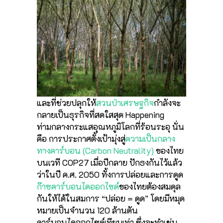
และที่ช่วยปลุกให้
สวนป่าเศรษฐกิจ
กำลังจะ
กลายเป็นธุรกิจที่สดใสสุด Happening
ท่ามกลางกระแสอุณหภูมิโลกที่ร้อนระอุ นั่น
คือ การประกาศตั้งเป้ามุ่งสู่
ความเป็นกลาง
ทางคาร์บอน (Carbon Neutrality)
ของไทย
บนเวที COP27 เมื่อปีกลาย ปักธงกันไว้แล้ว
ว่าในปี ค.ศ. 2050 ทั้งการปล่อยและการดูด
ก๊าซคาร์บอนไดออกไซด์
ของไทยต้องสมดุล
กันให้ได้ในสมการ “ปล่อย = ดูด” โดยมีหมุด
หมายเป็นจำนวน 120 ล้านตัน
คาร์บอนไดออกไซด์เทียบเท่า ซึ่งจะทำเช่น