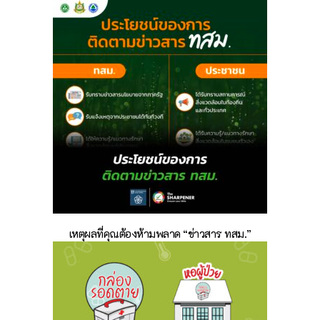
เหตุผลที่คุณต้องห้ามพลาด “ข่าวสาร ทสม.”